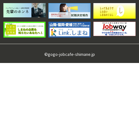
©gogo-jobcafe-shimane.jp