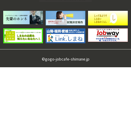
©gogo-jobcafe-shimane.jp