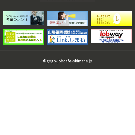
©gogo-jobcafe-shimane.jp