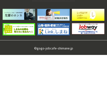
©gogo-jobcafe-shimane.jp