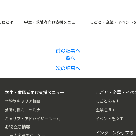
まねとは
学生・求職者向け支援メニュー
しごと・企業・イベント
前の記事へ
一覧へ
次の記事へ
学生・求職者向け支援メニュー
しごと・企業・イベ
予約制キャリア相談
しごとを探す
就職応援ミニセミナー
企業を探す
キャリア・アドバイザールーム
イベントを探す
お役立ち情報
インターンシップ等
－内定者の就活メモ