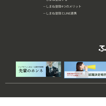
－しまね登録4つのメリット
－しまね登録とLINE連携