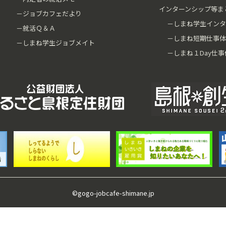
インターンシップ等ま
－ジョブカフェだより
－しまね学生インタ
－就活Ｑ＆Ａ
－しまね短期仕事体
－しまね学生ジョブメイト
－しまね１Day仕事
©gogo-jobcafe-shimane.jp