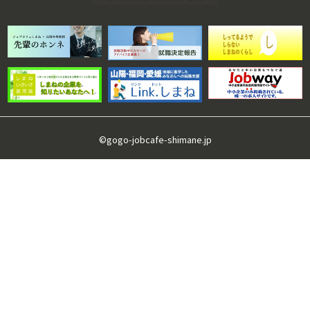
©gogo-jobcafe-shimane.jp