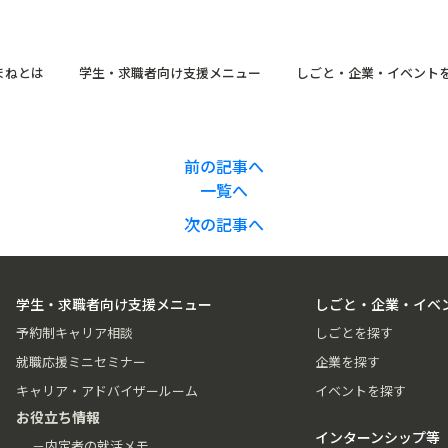
まねとは
学生・求職者向け支援メニュー
しごと・企業・イベント
前の記事へ
一覧へ
次の記事へ
学生・求職者向け支援メニュー
しごと・企業・イベ
予約制キャリア相談
しごとを探す
就職応援ミニセミナー
企業を探す
キャリア・アドバイザールーム
イベントを探す
お役立ち情報
インターンシップ等
－内定者の就活メモ