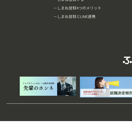
－しまね登録4つのメリット
－しまね登録とLINE連携