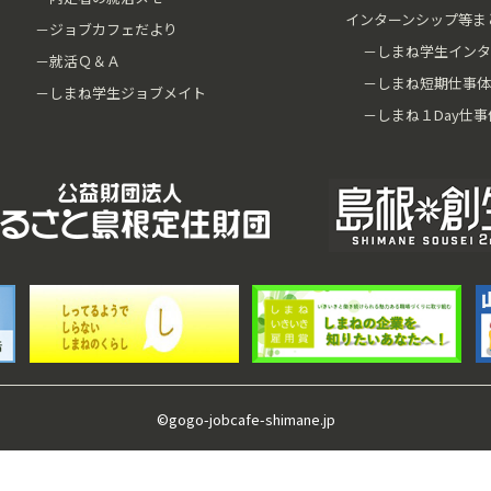
インターンシップ等ま
－ジョブカフェだより
－しまね学生インタ
－就活Ｑ＆Ａ
－しまね短期仕事体
－しまね学生ジョブメイト
－しまね１Day仕事
©gogo-jobcafe-shimane.jp