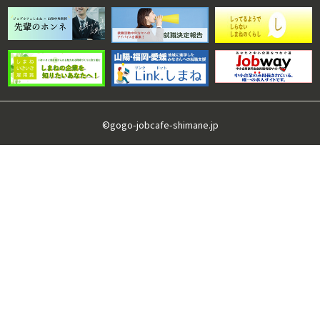
©gogo-jobcafe-shimane.jp