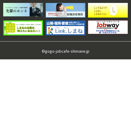
©gogo-jobcafe-shimane.jp