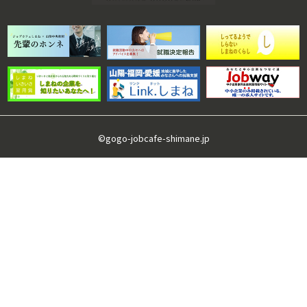
©gogo-jobcafe-shimane.jp