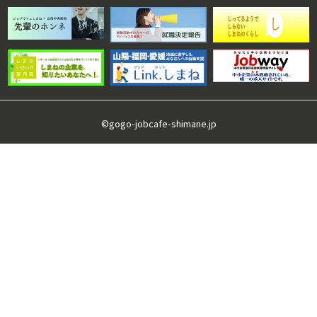
©gogo-jobcafe-shimane.jp