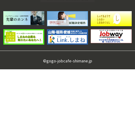
©gogo-jobcafe-shimane.jp