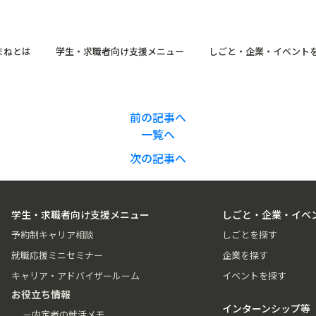
まねとは
学生・求職者向け支援メニュー
しごと・企業・イベント
前の記事へ
一覧へ
次の記事へ
学生・求職者向け支援メニュー
しごと・企業・イベ
予約制キャリア相談
しごとを探す
就職応援ミニセミナー
企業を探す
キャリア・アドバイザールーム
イベントを探す
お役立ち情報
インターンシップ等
－内定者の就活メモ