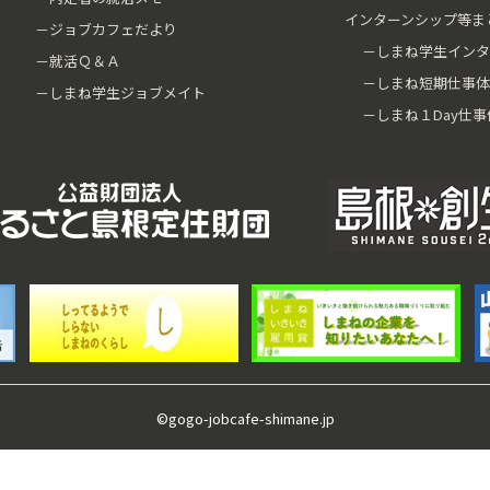
インターンシップ等ま
－ジョブカフェだより
－しまね学生インタ
－就活Ｑ＆Ａ
－しまね短期仕事体
－しまね学生ジョブメイト
－しまね１Day仕事
©gogo-jobcafe-shimane.jp