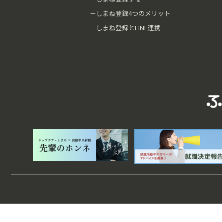
－しまね登録4つのメリット
－しまね登録とLINE連携