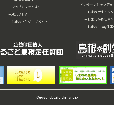
インターンシップ等ま
－ジョブカフェだより
－しまね学生インタ
－就活Ｑ＆Ａ
－しまね短期仕事体
－しまね学生ジョブメイト
－しまね１Day仕事
©gogo-jobcafe-shimane.jp