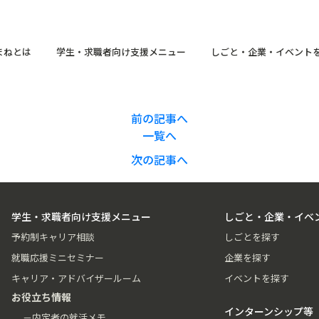
まねとは
学生・求職者向け支援メニュー
しごと・企業・イベント
前の記事へ
一覧へ
次の記事へ
学生・求職者向け支援メニュー
しごと・企業・イベ
予約制キャリア相談
しごとを探す
就職応援ミニセミナー
企業を探す
キャリア・アドバイザールーム
イベントを探す
お役立ち情報
インターンシップ等
－内定者の就活メモ