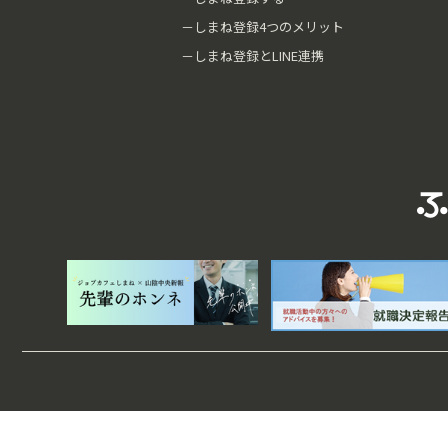
－しまね登録4つのメリット
－しまね登録とLINE連携