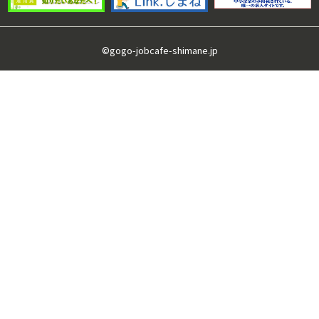
©gogo-jobcafe-shimane.jp