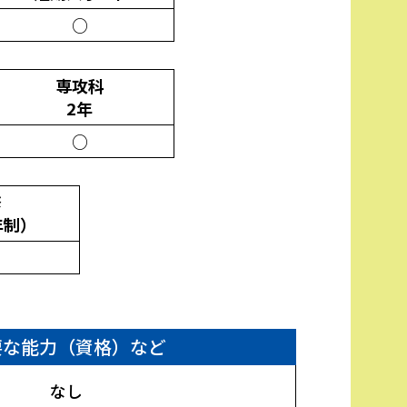
○
専攻科
2年
○
修
年制）
要な能力（資格）など
なし