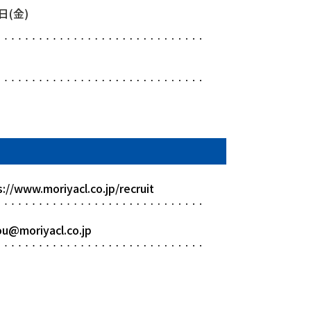
日(金)
s://www.moriyacl.co.jp/recruit
ou@moriyacl.co.jp