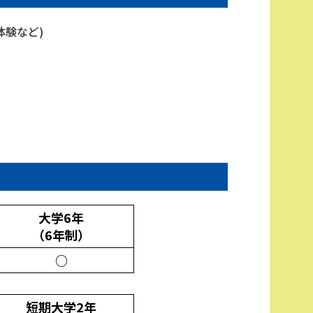
体験など)
）
大学6年
（6年制）
○
短期大学2年