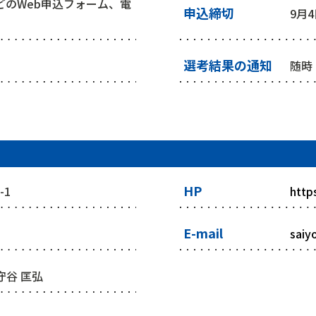
などのWeb申込フォーム、電
申込締切
9月4
選考結果の通知
随時
HP
-1
http
E-mail
saiy
守谷 匡弘