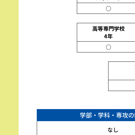
○
高等専門学校
4年
○
学部・学科・専攻の
なし