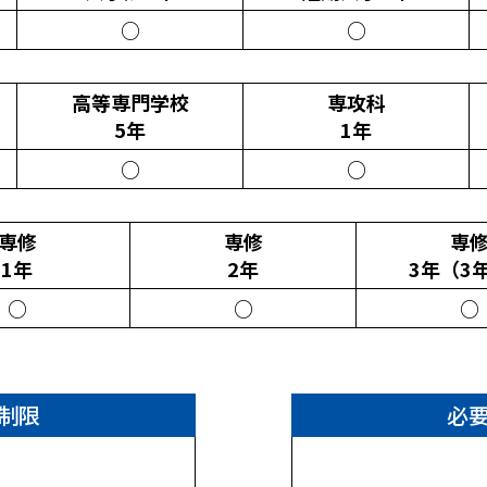
○
○
高等専門学校
専攻科
5年
1年
○
○
専修
専修
専
1年
2年
3年（3
○
○
○
制限
必