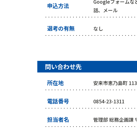
Googleフォーム
申込方法
話、メール
選考の有無
なし
問い合わせ先
所在地
安来市恵乃島町 113
電話番号
0854-23-1311
担当者名
管理部 総務企画課 