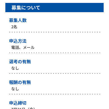
募集について
募集人数
2名
申込方法
電話、メール
選考の有無
なし
報酬の有無
なし
申込締切