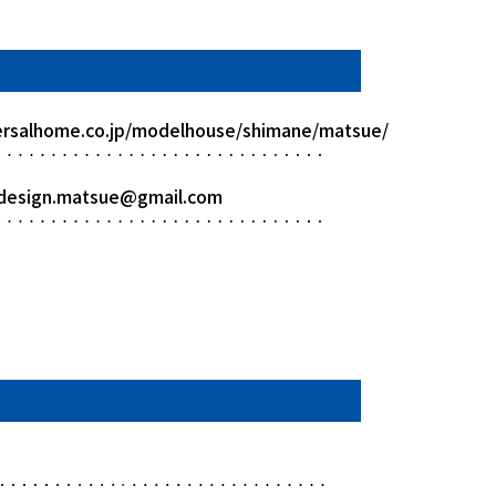
ersalhome.co.jp/modelhouse/shimane/matsue/
design.matsue@gmail.com