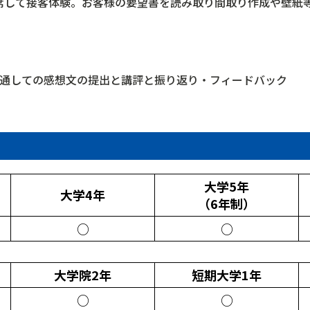
席して接客体験。お客様の要望書を読み取り間取り作成や壁紙
を通しての感想文の提出と講評と振り返り・フィードバック
大学5年
大学4年
（6年制）
○
○
大学院2年
短期大学1年
○
○