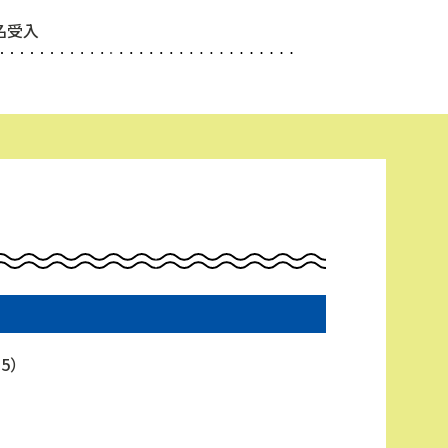
1名受入
）
5）