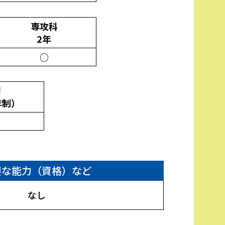
専攻科
2年
○
修
年制）
要な能力（資格）など
なし