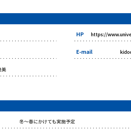
HP
https://www.univ
E-mail
kido
良美
冬～春にかけても実施予定