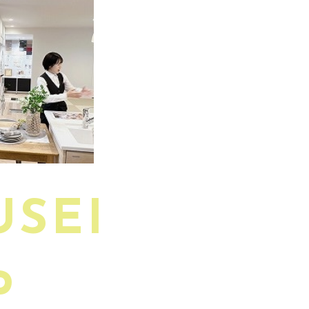
USEI
P