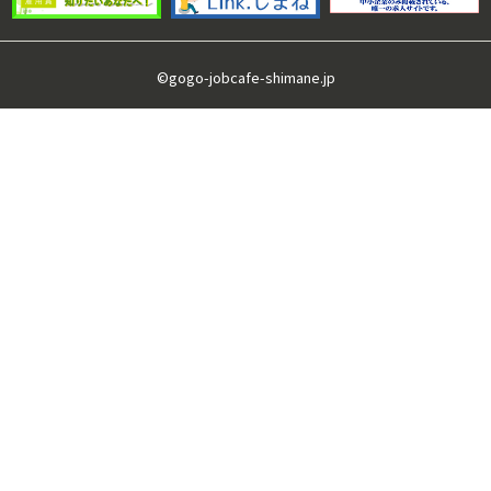
©gogo-jobcafe-shimane.jp