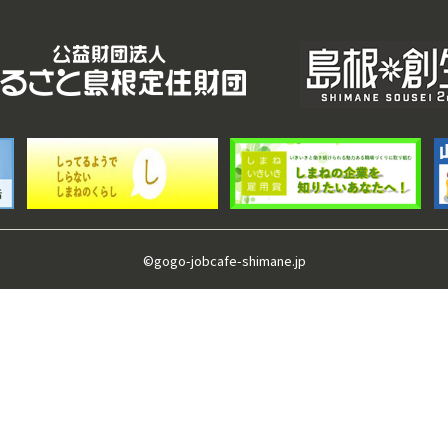
©gogo-jobcafe-shimane.jp