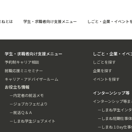
まねとは
学生・求職者向け支援メニュー
しごと・企業・イベント
学生・求職者向け支援メニュー
しごと・企業・イベ
予約制キャリア相談
しごとを探す
就職応援ミニセミナー
企業を探す
キャリア・アドバイザールーム
イベントを探す
お役立ち情報
インターンシップ等
－内定者の就活メモ
インターンシップ等ま
－ジョブカフェだより
－しまね学生インタ
－就活Ｑ＆Ａ
－しまね短期仕事体
－しまね学生ジョブメイト
－しまね１Day仕事