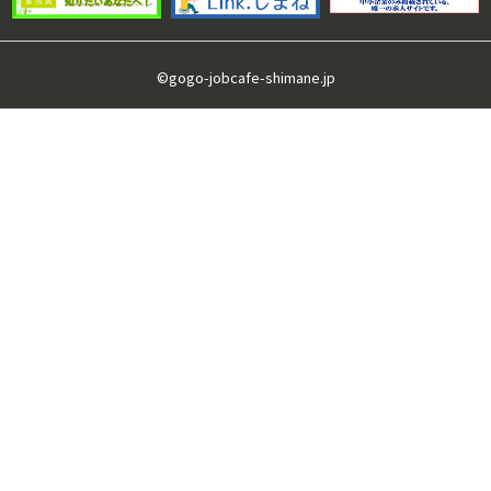
©gogo-jobcafe-shimane.jp