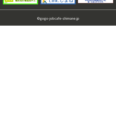
©gogo-jobcafe-shimane.jp