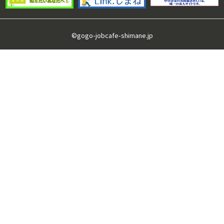
©gogo-jobcafe-shimane.jp