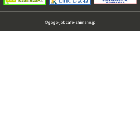
©gogo-jobcafe-shimane.jp