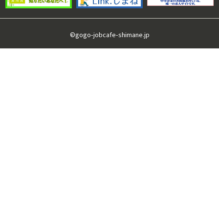
©gogo-jobcafe-shimane.jp