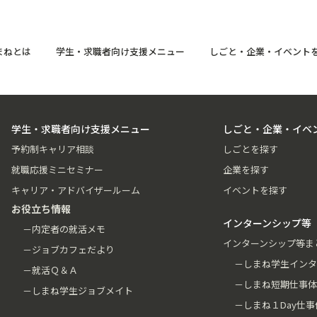
まねとは
学生・求職者向け支援メニュー
しごと・企業・イベント
学生・求職者向け支援メニュー
しごと・企業・イベ
予約制キャリア相談
しごとを探す
就職応援ミニセミナー
企業を探す
キャリア・アドバイザールーム
イベントを探す
お役立ち情報
インターンシップ等
－内定者の就活メモ
インターンシップ等ま
－ジョブカフェだより
－しまね学生インタ
－就活Ｑ＆Ａ
－しまね短期仕事体
－しまね学生ジョブメイト
－しまね１Day仕事