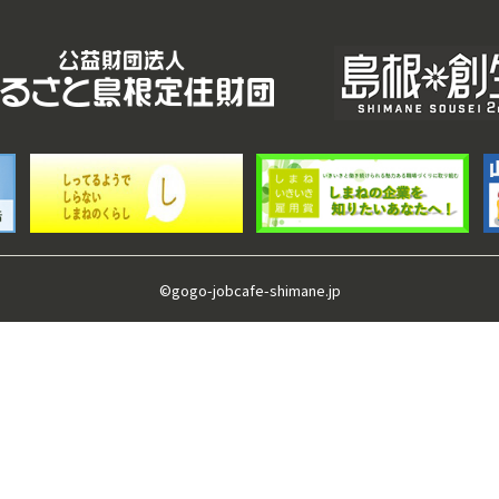
©gogo-jobcafe-shimane.jp