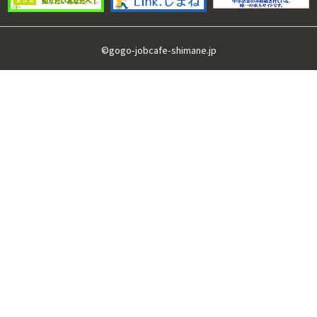
©gogo-jobcafe-shimane.jp