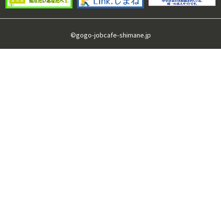
©gogo-jobcafe-shimane.jp