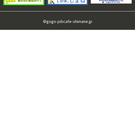
©gogo-jobcafe-shimane.jp