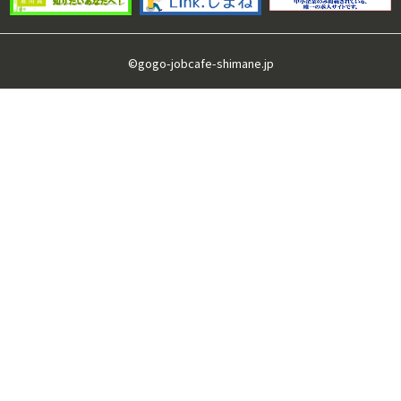
©gogo-jobcafe-shimane.jp