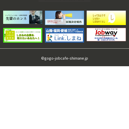
©gogo-jobcafe-shimane.jp