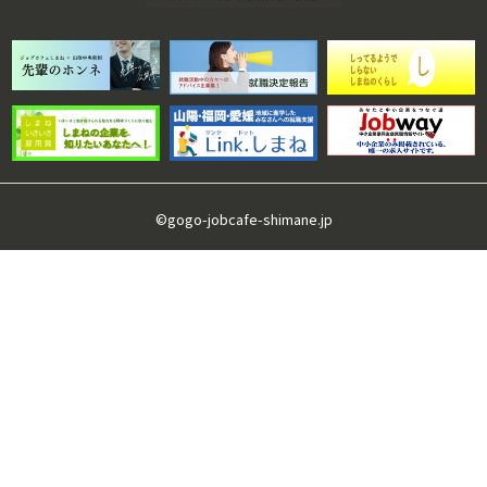
©gogo-jobcafe-shimane.jp