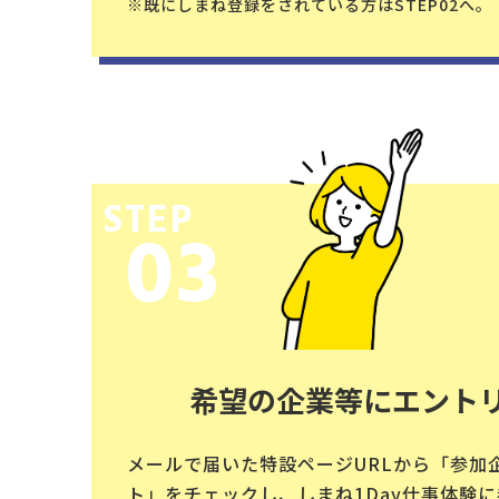
※既にしまね登録をされている方はSTEP02へ。
STEP
03
希望の企業等にエント
メールで届いた特設ページURLから「参加
ト」をチェックし、しまね1Day仕事体験