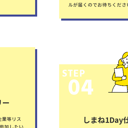
ルが届くのでお待ちくださ
STEP
04
リー
しまね1Da
企業等リス
に参加したい