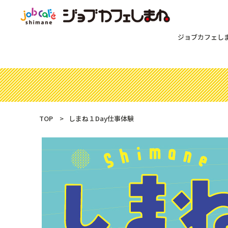
ジョブカフェし
TOP
しまね１Day仕事体験