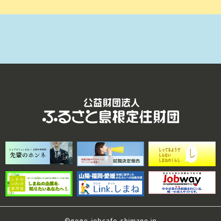
©gogo-jobcafe-shimane.jp