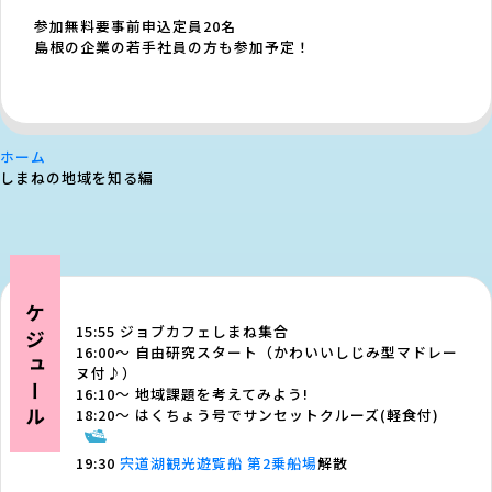
参加無料
要事前申込
定員20名
島根の企業の若手社員の方も参加予定！
ホーム
しまねの地域を知る編
スケジュール
15:55
ジョブカフェしまね集合
16:00～
自由研究スタート（かわいいしじみ型マドレー
ヌ付♪）
16:10～
地域課題を考えてみよう!
18:20～
はくちょう号でサンセットクルーズ(軽食付)
19:30
宍道湖観光遊覧船 第2乗船場
解散